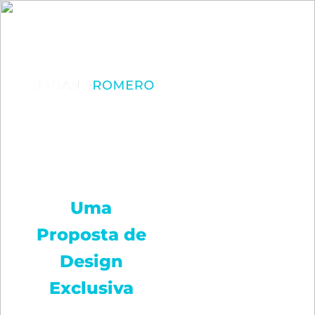
Transforme a
imagem
digital da
DiMonaco:
Uma
Proposta de
Design
Exclusiva
Olá! Sou Alejandro
para Você!