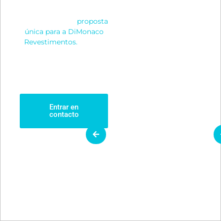
Romero, seu parceiro em
design, e estou aqui para
apresentar uma
proposta
única para a DiMonaco
Revestimentos.
Juntos,
vamos criar um site
moderno e inovador que
destaque a excelência
dos seus produtos.
Entrar en
contacto